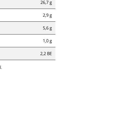
26,7 g
2,9 g
5,6 g
1,0 g
2,2 BE
.