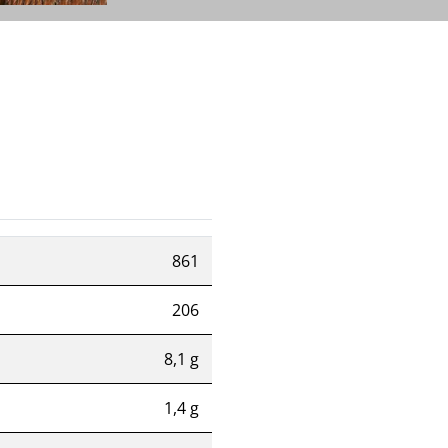
861
206
8,1 g
1,4 g