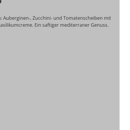
n: Auberginen-, Zucchini- und Tomatenscheiben mit
silikumcreme. Ein saftiger mediterraner Genuss.