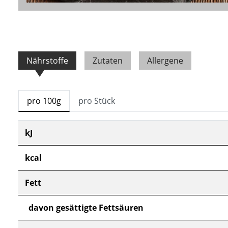
Nährstoffe
Zutaten
Allergene
pro 100g
pro Stück
kJ
kcal
Fett
davon gesättigte Fettsäuren