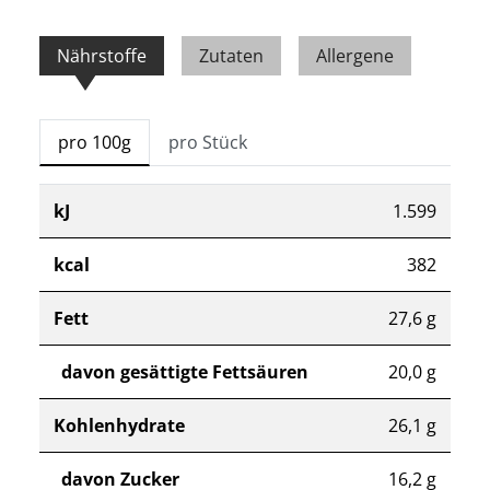
Nährstoffe
Zutaten
Allergene
pro 100g
pro Stück
kJ
1.599
kcal
382
Fett
27,6 g
davon gesättigte Fettsäuren
20,0 g
Kohlenhydrate
26,1 g
davon Zucker
16,2 g