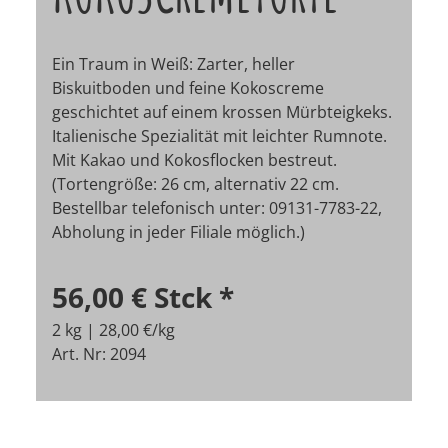
Ein Traum in Weiß: Zarter, heller
Biskuitboden und feine Kokoscreme
geschichtet auf einem krossen Mürbteigkeks.
Italienische Spezialität mit leichter Rumnote.
Mit Kakao und Kokosflocken bestreut.
(Tortengröße: 26 cm, alternativ 22 cm.
Bestellbar telefonisch unter: 09131-7783-22,
Abholung in jeder Filiale möglich.)
56,00 €
Stck
*
2 kg | 28,00 €/kg
Art. Nr: 2094