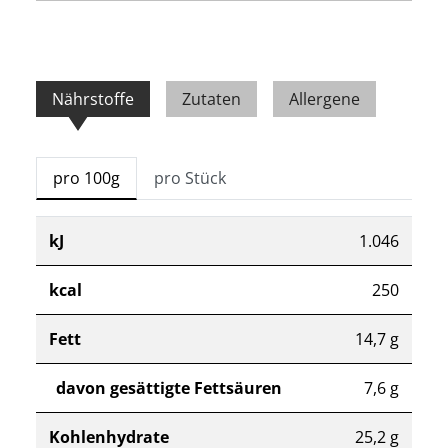
Nährstoffe
Zutaten
Allergene
pro 100g
pro Stück
kJ
1.046
kcal
250
Fett
14,7 g
davon gesättigte Fettsäuren
7,6 g
Kohlenhydrate
25,2 g