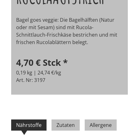
Bagel goes veggie: Die Bagelhälften (Natur
oder mit Sesam) sind mit Rucola-
Schnittlauch-Frischkäse bestrichen und mit
frischen Rucolablättern belegt.
4,70 €
Stck
*
0,19 kg | 24,74 €/kg
Art. Nr: 3197
Nährstoffe
Zutaten
Allergene