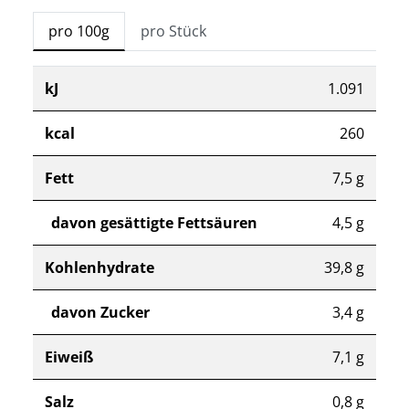
pro 100g
pro Stück
kJ
1.091
kcal
260
Fett
7,5 g
davon gesättigte Fettsäuren
4,5 g
Kohlenhydrate
39,8 g
davon Zucker
3,4 g
Eiweiß
7,1 g
Salz
0,8 g