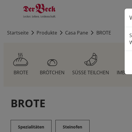
Startseite
Produkte
Casa Pane
BROTE
S
W
BROTE
BRÖTCHEN
SÜSSE TEILCHEN
IMBIS
BROTE
Spezialitäten
Steinofen