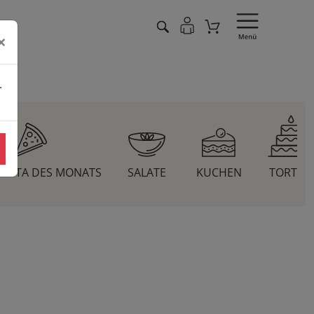
×
.
 PASTA DES MONATS
SALATE
KUCHEN
TORTEN