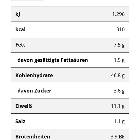
kJ
1.296
kcal
310
Fett
7,5 g
davon gesättigte Fettsäuren
1,5 g
Kohlenhydrate
46,8 g
davon Zucker
3,6 g
Eiweiß
11,1 g
Salz
1,1 g
Broteinheiten
3,9 BE