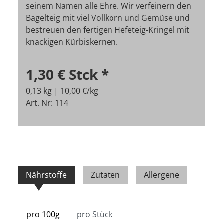
seinem Namen alle Ehre. Wir verfeinern den
Bagelteig mit viel Vollkorn und Gemüse und
bestreuen den fertigen Hefeteig-Kringel mit
knackigen Kürbiskernen.
1,30 €
Stck
*
0,13 kg | 10,00 €/kg
Art. Nr: 114
Nährstoffe
Zutaten
Allergene
pro 100g
pro Stück