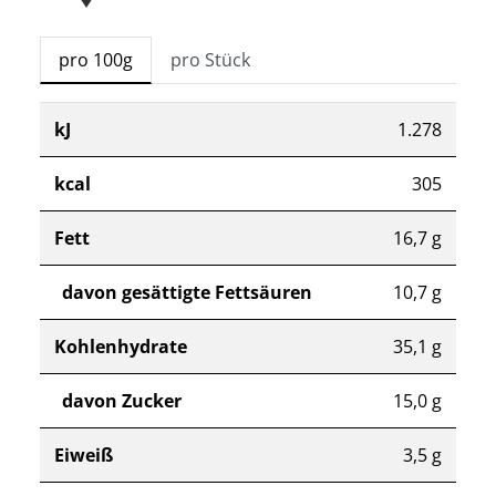
pro 100g
pro Stück
kJ
1.278
kcal
305
Fett
16,7 g
davon gesättigte Fettsäuren
10,7 g
Kohlenhydrate
35,1 g
davon Zucker
15,0 g
Eiweiß
3,5 g