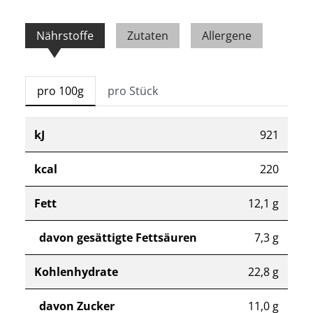
Nährstoffe
Zutaten
Allergene
pro 100g
pro Stück
kJ
921
kcal
220
Fett
12,1 g
davon gesättigte Fettsäuren
7,3 g
Kohlenhydrate
22,8 g
davon Zucker
11,0 g