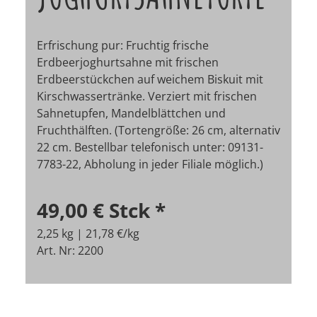
Erfrischung pur: Fruchtig frische
Erdbeerjoghurtsahne mit frischen
Erdbeerstückchen auf weichem Biskuit mit
Kirschwassertränke. Verziert mit frischen
Sahnetupfen, Mandelblättchen und
Fruchthälften. (Tortengröße: 26 cm, alternativ
22 cm.
Bestellbar telefonisch unter: 09131-
7783-22, Abholung in jeder Filiale möglich.)
49,00 €
Stck
*
2,25 kg | 21,78 €/kg
Art. Nr: 2200