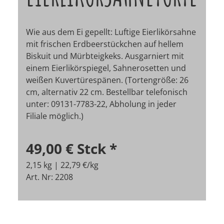
Wie aus dem Ei gepellt: Luftige Eierlikörsahne
mit frischen Erdbeerstückchen auf hellem
Biskuit und Mürbteigkeks. Ausgarniert mit
einem Eierlikörspiegel, Sahnerosetten und
weißen Kuvertürespänen. (Tortengröße: 26
cm, alternativ 22 cm.
Bestellbar telefonisch
unter: 09131-7783-22, Abholung in jeder
Filiale möglich.)
49,00 €
Stck
*
2,15 kg | 22,79 €/kg
Art. Nr: 2208