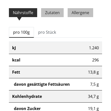
Nährstoffe
Zutaten
Allergene
pro 100g
pro Stück
kJ
1.240
kcal
296
Fett
13,8 g
davon gesättigte Fettsäuren
7,5 g
Kohlenhydrate
34,7 g
davon Zucker
19,1 g