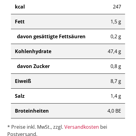
kcal
247
Fett
1,5 g
davon gesättigte Fettsäuren
0,2 g
Kohlenhydrate
47,4 g
davon Zucker
0,8 g
Eiweiß
8,7 g
Salz
1,4 g
Broteinheiten
4,0 BE
* Preise inkl. MwSt., zzgl.
Versandkosten
bei
Postversand.