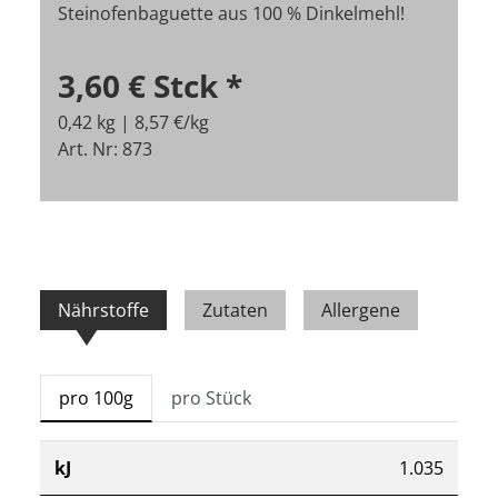
Steinofenbaguette aus 100 % Dinkelmehl!
3,60 €
Stck
*
0,42 kg | 8,57 €/kg
Art. Nr: 873
Nährstoffe
Zutaten
Allergene
pro 100g
pro Stück
kJ
1.035