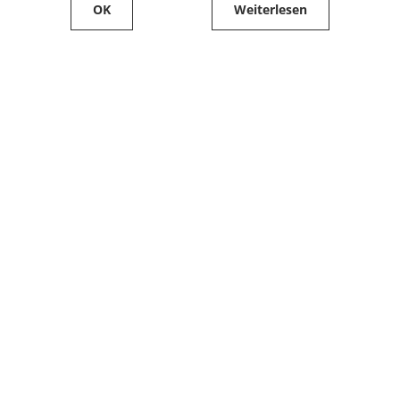
OK
Weiterlesen
Service
Filialfinder
Kontakt
FAQ
Produkte bestellen