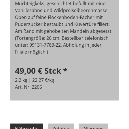
Mürbteigkeks, geschichtet befüllt mit einer
Vanillesahne und Wildpreiselbeerenmasse.
Oben auf feine Flockenböden-Fächer mit
Puderzucker bestäubt und Kuvertüre filiert.
Am Rand mit gehobelten Mandeln abgesetzt.
(Tortengröße: 26 cm. Bestellbar telefonisch
unter: 09131-7783-22, Abholung in jeder
Filiale möglich.)
49,00 €
Stck
*
2,2 kg | 22,27 €/kg
Art. Nr: 2205
Nährstoffe
Zutaten
Allergene