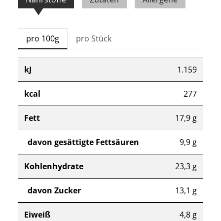
pro 100g
pro Stück
kJ
1.159
kcal
277
Fett
17,9 g
davon gesättigte Fettsäuren
9,9 g
Kohlenhydrate
23,3 g
davon Zucker
13,1 g
Eiweiß
4,8 g