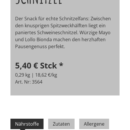
Der Snack für echte Schnitzelfans: Zwischen
den knusprigen Spitzweckhälften liegt ein
paniertes Schweineschnitzel. Würzige Mayo
und Lollo Bionda machen den herzhaften
Pausengenuss perfekt.
5,40 €
Stck
*
0,29 kg | 18,62 €/kg
Art. Nr: 3564
Nährstoffe
Zutaten
Allergene