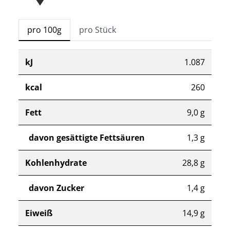
pro 100g
pro Stück
kJ
1.087
kcal
260
Fett
9,0 g
davon gesättigte Fettsäuren
1,3 g
Kohlenhydrate
28,8 g
davon Zucker
1,4 g
Eiweiß
14,9 g