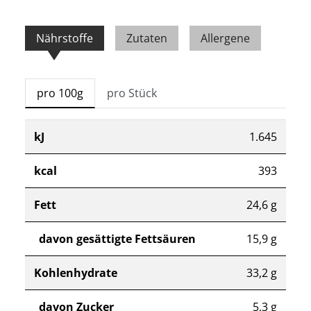
Nährstoffe
Zutaten
Allergene
pro 100g
pro Stück
kJ
1.645
kcal
393
Fett
24,6 g
davon gesättigte Fettsäuren
15,9 g
Kohlenhydrate
33,2 g
davon Zucker
5,3 g