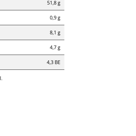
51,8 g
0,9 g
8,1 g
4,7 g
4,3 BE
.