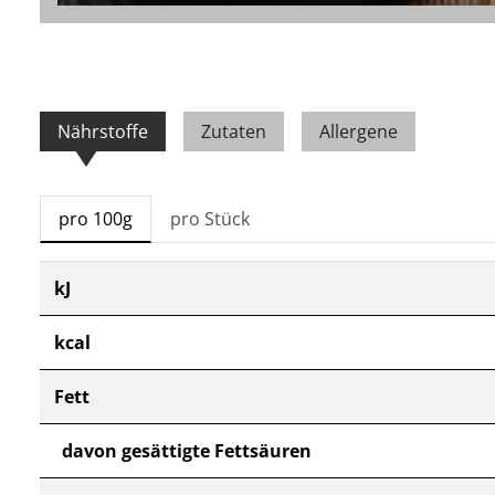
Nährstoffe
Zutaten
Allergene
pro 100g
pro Stück
kJ
kcal
Fett
davon gesättigte Fettsäuren