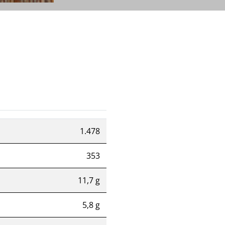
1.478
353
11,7 g
5,8 g