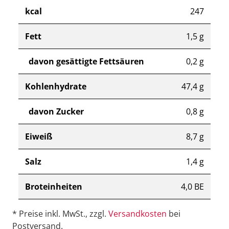
kcal
247
Fett
1,5 g
davon gesättigte Fettsäuren
0,2 g
Kohlenhydrate
47,4 g
davon Zucker
0,8 g
Eiweiß
8,7 g
Salz
1,4 g
Broteinheiten
4,0 BE
* Preise inkl. MwSt., zzgl.
Versandkosten
bei
Postversand.