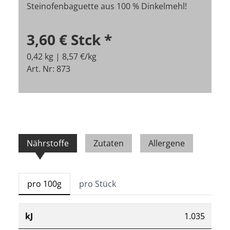
Steinofenbaguette aus 100 % Dinkelmehl!
3,60 €
Stck
*
0,42 kg | 8,57 €/kg
Art. Nr: 873
Nährstoffe
Zutaten
Allergene
pro 100g
pro Stück
kJ
1.035