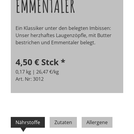
EMMENTALER
Ein Klassiker unter den belegten Imbissen:
Unser herzhaftes Laugenzöpfle, mit Butter
bestrichen und Emmentaler belegt.
4,50 €
Stck
*
0,17 kg | 26,47 €/kg
Art. Nr: 3012
Nährstoffe
Zutaten
Allergene