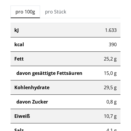
pro 100g
pro Stück
kJ
1.633
kcal
390
Fett
25,2 g
davon gesättigte Fettsäuren
15,0 g
Kohlenhydrate
29,5 g
davon Zucker
0,8 g
Eiweiß
10,7 g
Salz
4,1 g