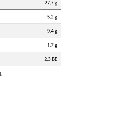
27,7 g
5,2 g
9,4 g
1,7 g
2,3 BE
.