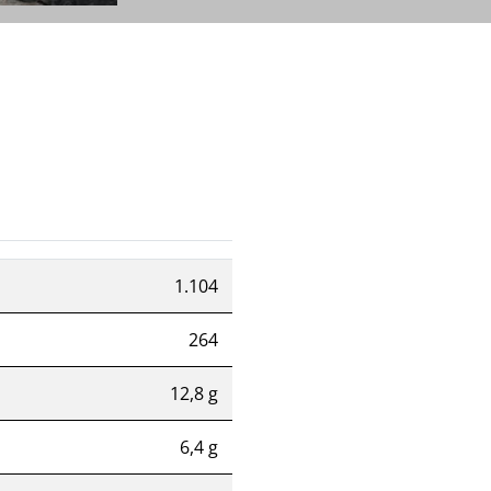
1.104
264
12,8 g
6,4 g