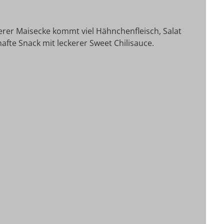
erer Maisecke kommt viel Hähnchenfleisch, Salat
hafte Snack mit leckerer Sweet Chilisauce.