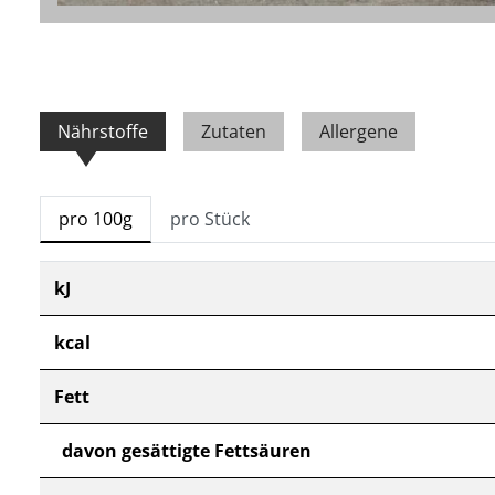
Nährstoffe
Zutaten
Allergene
pro 100g
pro Stück
kJ
kcal
Fett
davon gesättigte Fettsäuren