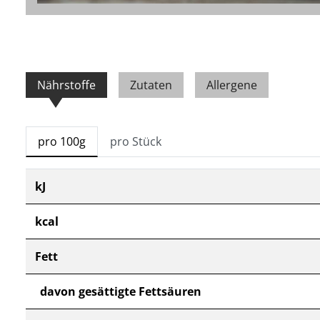
Nährstoffe
Zutaten
Allergene
pro 100g
pro Stück
kJ
kcal
Fett
davon gesättigte Fettsäuren