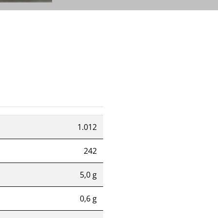
1.012
242
5,0 g
0,6 g