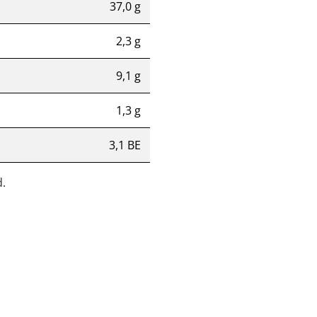
37,0 g
2,3 g
9,1 g
1,3 g
3,1 BE
.