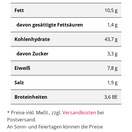
Fett
10,5 g
davon gesättigte Fettsäuren
1,4 g
Kohlenhydrate
43,7 g
davon Zucker
3,3 g
Eiweiß
7,8 g
Salz
1,9 g
Broteinheiten
3,6 BE
* Preise inkl. MwSt., zzgl.
Versandkosten
bei
Postversand.
An Sonn- und Feiertagen können die Preise