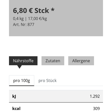
6,80 €
Stck
*
0,4 kg | 17,00 €/kg
Art. Nr: 877
Nährstoffe
Zutaten
Allergene
pro 100g
pro Stück
kJ
1.292
kcal
309