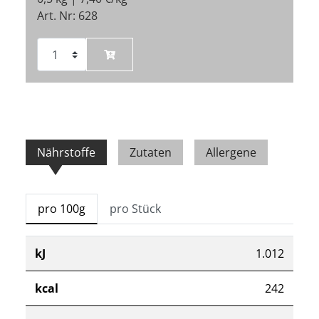
Art. Nr: 628
Nährstoffe
Zutaten
Allergene
pro 100g
pro Stück
kJ
1.012
kcal
242