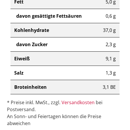
Fett
5,0 g
davon gesättigte Fettsäuren
0,6 g
Kohlenhydrate
37,0 g
davon Zucker
2,3 g
Eiweiß
9,1 g
Salz
1,3 g
Broteinheiten
3,1 BE
* Preise inkl. MwSt., zzgl.
Versandkosten
bei
Postversand.
An Sonn- und Feiertagen können die Preise
abweichen