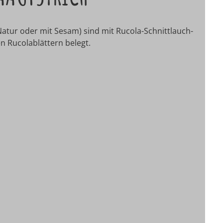
Natur oder mit Sesam) sind mit Rucola-Schnittlauch-
n Rucolablättern belegt.