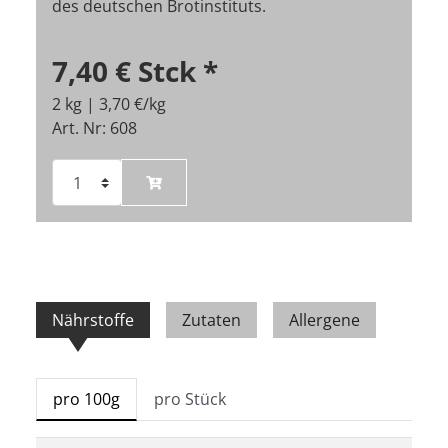
des deutschen Brotinstituts.
7,40 €
Stck
*
2 kg | 3,70 €/kg
Art. Nr: 608
Nährstoffe
Zutaten
Allergene
pro 100g
pro Stück