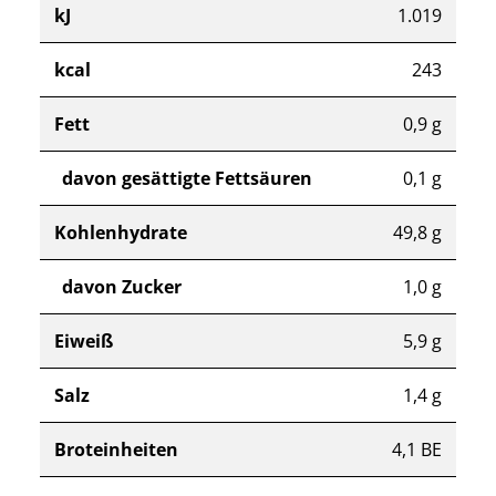
kJ
1.019
kcal
243
Fett
0,9 g
davon gesättigte Fettsäuren
0,1 g
Kohlenhydrate
49,8 g
davon Zucker
1,0 g
Eiweiß
5,9 g
Salz
1,4 g
Broteinheiten
4,1 BE