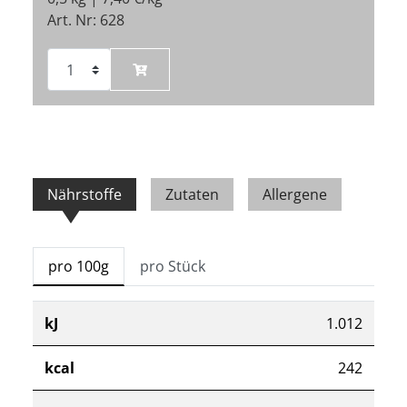
Art. Nr: 628
Nährstoffe
Zutaten
Allergene
pro 100g
pro Stück
kJ
1.012
kcal
242