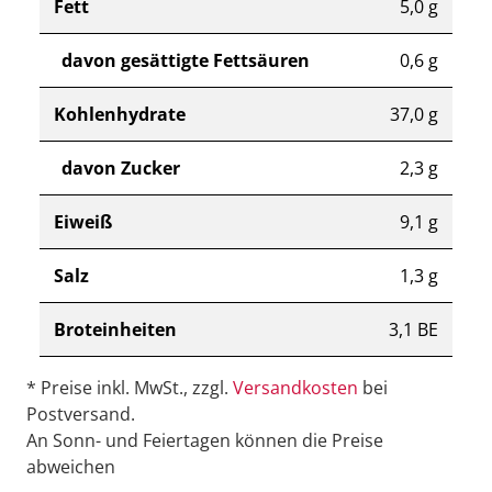
Fett
5,0 g
davon gesättigte Fettsäuren
0,6 g
Kohlenhydrate
37,0 g
davon Zucker
2,3 g
Eiweiß
9,1 g
Salz
1,3 g
Broteinheiten
3,1 BE
* Preise inkl. MwSt., zzgl.
Versandkosten
bei
Postversand.
An Sonn- und Feiertagen können die Preise
abweichen