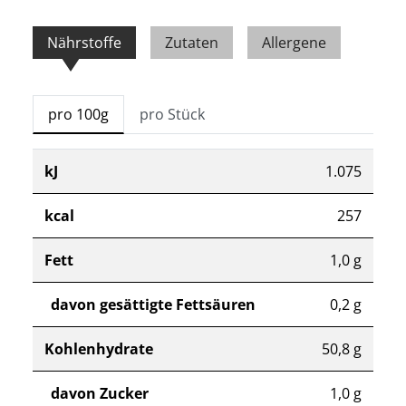
Nährstoffe
Zutaten
Allergene
pro 100g
pro Stück
kJ
1.075
kcal
257
Fett
1,0 g
davon gesättigte Fettsäuren
0,2 g
Kohlenhydrate
50,8 g
davon Zucker
1,0 g