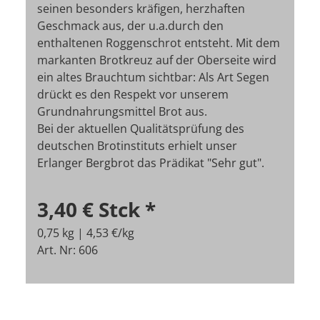
seinen besonders kräfigen, herzhaften
Geschmack aus, der u.a.durch den
enthaltenen Roggenschrot entsteht. Mit dem
markanten Brotkreuz auf der Oberseite wird
ein altes Brauchtum sichtbar: Als Art Segen
drückt es den Respekt vor unserem
Grundnahrungsmittel Brot aus.
Bei der aktuellen Qualitätsprüfung des
deutschen Brotinstituts erhielt unser
Erlanger Bergbrot das Prädikat "Sehr gut".
3,40 €
Stck
*
0,75 kg | 4,53 €/kg
Art. Nr: 606