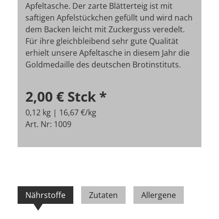
Apfeltasche. Der zarte Blätterteig ist mit
saftigen Apfelstückchen gefüllt und wird nach
dem Backen leicht mit Zuckerguss veredelt.
Für ihre gleichbleibend sehr gute Qualität
erhielt unsere Apfeltasche in diesem Jahr die
Goldmedaille des deutschen Brotinstituts.
2,00 €
Stck
*
0,12 kg | 16,67 €/kg
Art. Nr: 1009
Nährstoffe
Zutaten
Allergene