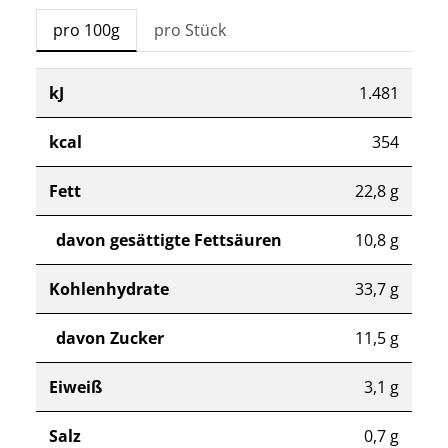
pro 100g
pro Stück
kJ
1.481
kcal
354
Fett
22,8 g
davon gesättigte Fettsäuren
10,8 g
Kohlenhydrate
33,7 g
davon Zucker
11,5 g
Eiweiß
3,1 g
Salz
0,7 g