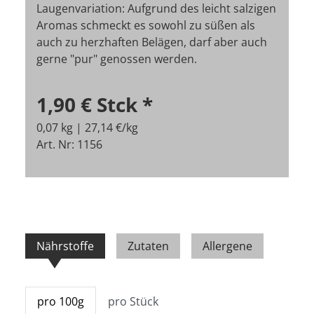
Laugenvariation: Aufgrund des leicht salzigen
Aromas schmeckt es sowohl zu süßen als
auch zu herzhaften Belägen, darf aber auch
gerne "pur" genossen werden.
1,90 €
Stck
*
0,07 kg | 27,14 €/kg
Art. Nr: 1156
Nährstoffe
Zutaten
Allergene
pro 100g
pro Stück