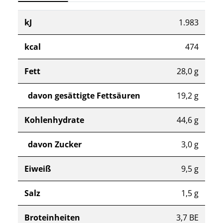
kJ
1.983
kcal
474
Fett
28,0 g
davon gesättigte Fettsäuren
19,2 g
Kohlenhydrate
44,6 g
davon Zucker
3,0 g
Eiweiß
9,5 g
Salz
1,5 g
Broteinheiten
3,7 BE