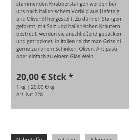
stammenden Knabberstangen werden bei
uns nach italienischem Vorbild aus Hefeteig
und Olivenöl hergestellt. Zu dünnen Stangen
geformt, mit Salz und italienischen Kräutern
bestreut, werden sie anschließend gebacken
und getrocknet. In Italien reicht man Grissini
gerne zu rohem Schinken, Oliven, Antipasti
oder einfach zu einem Glas Wein.
20,00 €
Stck
*
1 kg | 20,00 €/kg
Art. Nr: 228
Nährstoffe
Zutaten
Allergene