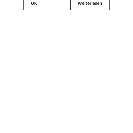
OK
Weiterlesen
Service
Filialfinder
Kontakt
FAQ
Produkte bestellen