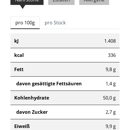
pro 100g
pro Stück
kJ
1.408
kcal
336
Fett
9,8 g
davon gesättigte Fettsäuren
1,4 g
Kohlenhydrate
50,0 g
davon Zucker
2,7 g
Eiweiß
9,9 g