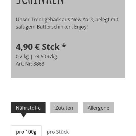
Unser Trendgebäck aus New York, belegt mit
saftigem Butterschinken. Enjoy!
4,90 €
Stck
*
0,2 kg | 24,50 €/kg
Art. Nr: 3863
Nährstoffe
Zutaten
Allergene
pro 100g
pro Stück