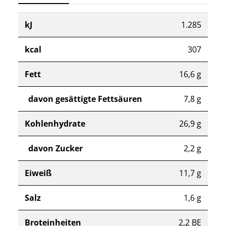
kJ
1.285
kcal
307
Fett
16,6 g
davon gesättigte Fettsäuren
7,8 g
Kohlenhydrate
26,9 g
davon Zucker
2,2 g
Eiweiß
11,7 g
Salz
1,6 g
Broteinheiten
2,2 BE