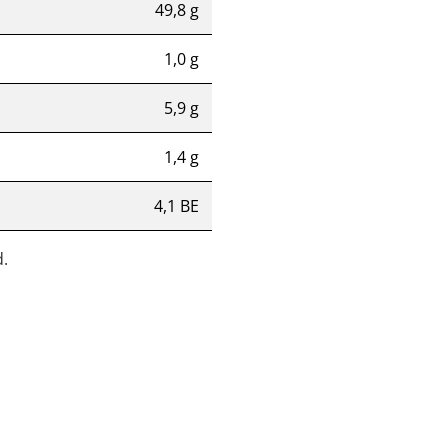
49,8 g
1,0 g
5,9 g
1,4 g
4,1 BE
.