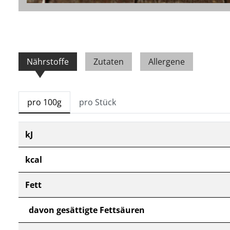
Nährstoffe
Zutaten
Allergene
pro 100g
pro Stück
kJ
kcal
Fett
davon gesättigte Fettsäuren