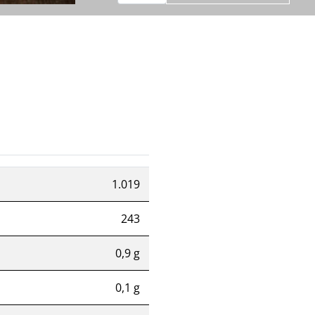
1.019
243
0,9 g
0,1 g