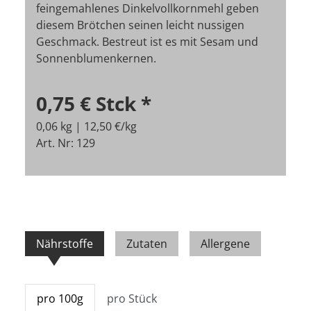
feingemahlenes Dinkelvollkornmehl geben
diesem Brötchen seinen leicht nussigen
Geschmack. Bestreut ist es mit Sesam und
Sonnenblumenkernen.
0,75 €
Stck
*
0,06 kg | 12,50 €/kg
Art. Nr: 129
Nährstoffe
Zutaten
Allergene
pro 100g
pro Stück