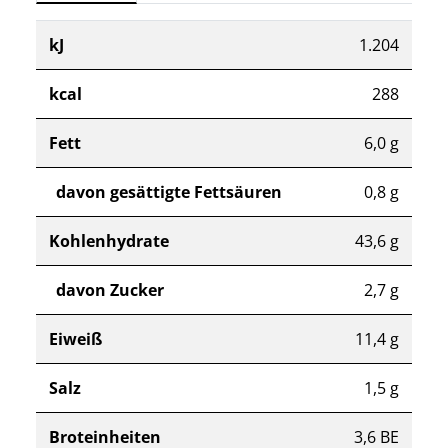
kJ
1.204
kcal
288
Fett
6,0 g
davon gesättigte Fettsäuren
0,8 g
Kohlenhydrate
43,6 g
davon Zucker
2,7 g
Eiweiß
11,4 g
Salz
1,5 g
Broteinheiten
3,6 BE