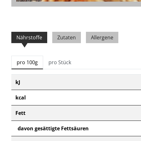
Nährstoffe
Zutaten
Allergene
pro 100g
pro Stück
kJ
kcal
Fett
davon gesättigte Fettsäuren