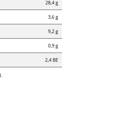
28,4 g
3,6 g
9,2 g
0,9 g
2,4 BE
.