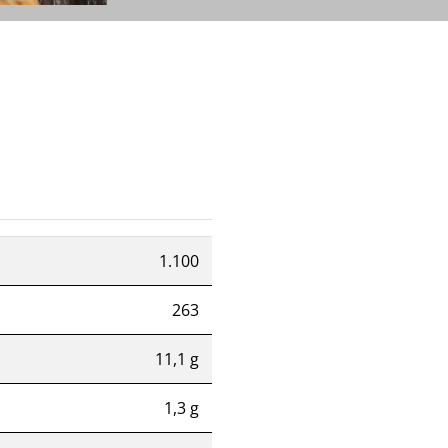
1.100
263
11,1 g
1,3 g