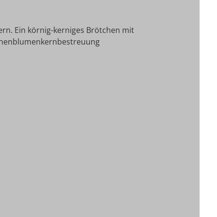
ern. Ein körnig-kerniges Brötchen mit
onnenblumenkernbestreuung