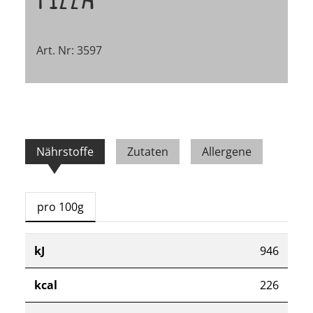
Art. Nr: 3597
Nährstoffe
Zutaten
Allergene
pro 100g
kJ
946
kcal
226