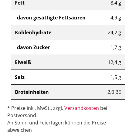
Fett
8,4 g
davon gesättigte Fettsäuren
4,9 g
Kohlenhydrate
24,2 g
davon Zucker
1,7 g
Eiweiß
12,4 g
Salz
1,5 g
Broteinheiten
2,0 BE
* Preise inkl. MwSt., zzgl.
Versandkosten
bei
Postversand.
An Sonn- und Feiertagen können die Preise
abweichen