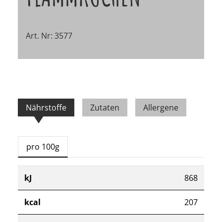
Art. Nr: 3577
Nährstoffe
Zutaten
Allergene
pro 100g
kJ
868
kcal
207