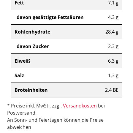
Fett
7,1 g
davon gesättigte Fettsäuren
4,3 g
Kohlenhydrate
28,4 g
davon Zucker
2,3 g
Eiweiß
6,3 g
Salz
1,3 g
Broteinheiten
2,4 BE
* Preise inkl. MwSt., zzgl.
Versandkosten
bei
Postversand.
An Sonn- und Feiertagen können die Preise
abweichen