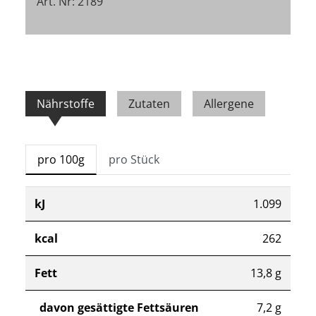
Art. Nr: 2189
Nährstoffe
Zutaten
Allergene
pro 100g
pro Stück
kJ
1.099
kcal
262
Fett
13,8 g
davon gesättigte Fettsäuren
7,2 g