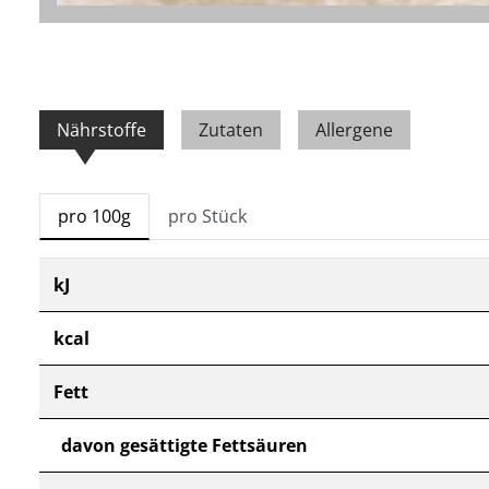
Nährstoffe
Zutaten
Allergene
pro 100g
pro Stück
kJ
kcal
Fett
davon gesättigte Fettsäuren