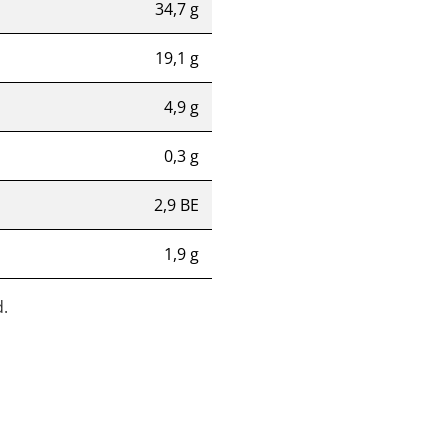
34,7 g
19,1 g
4,9 g
0,3 g
2,9 BE
1,9 g
.