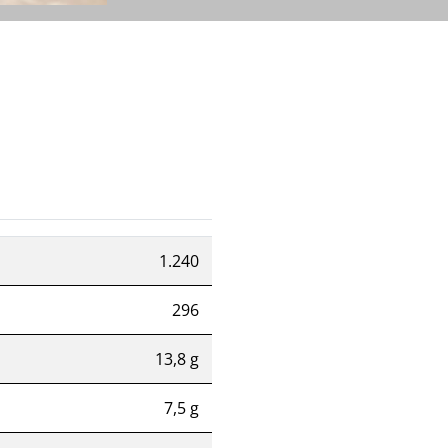
1.240
296
13,8 g
7,5 g