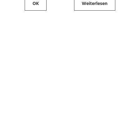
OK
Weiterlesen
Service
Filialfinder
Kontakt
FAQ
Produkte bestellen