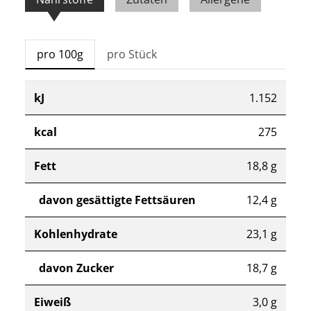
pro 100g
pro Stück
kJ
1.152
kcal
275
Fett
18,8 g
davon gesättigte Fettsäuren
12,4 g
Kohlenhydrate
23,1 g
davon Zucker
18,7 g
Eiweiß
3,0 g