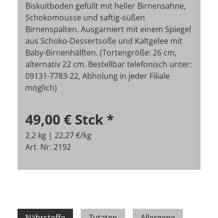
Biskuitboden gefüllt mit heller Birnensahne,
Schokomousse und saftig-süßen
Birnenspalten. Ausgarniert mit einem Spiegel
aus Schoko-Dessertsoße und Kaltgelee mit
Baby-Birnenhälften. (Tortengröße: 26 cm,
alternativ 22 cm. Bestellbar telefonisch unter:
09131-7783-22, Abholung in jeder Filiale
möglich)
49,00 €
Stck
*
2,2 kg | 22,27 €/kg
Art. Nr: 2192
Nährstoffe
Zutaten
Allergene