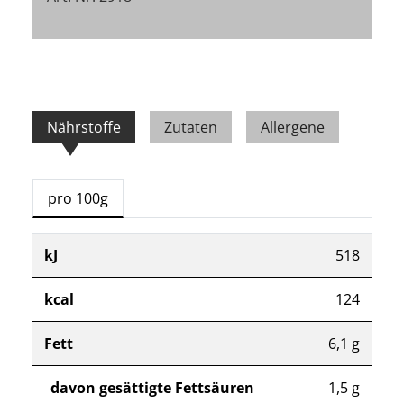
Nährstoffe
Zutaten
Allergene
pro 100g
kJ
518
kcal
124
Fett
6,1 g
davon gesättigte Fettsäuren
1,5 g