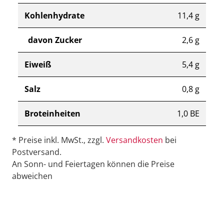
Kohlenhydrate
11,4 g
davon Zucker
2,6 g
Eiweiß
5,4 g
Salz
0,8 g
Broteinheiten
1,0 BE
* Preise inkl. MwSt., zzgl.
Versandkosten
bei
Postversand.
An Sonn- und Feiertagen können die Preise
abweichen