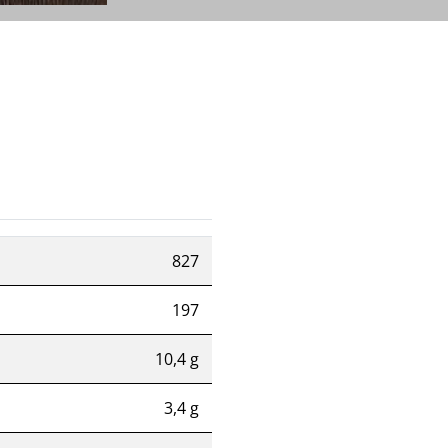
827
197
10,4 g
3,4 g