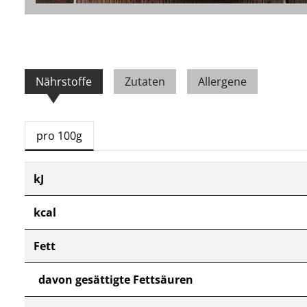
Nährstoffe
Zutaten
Allergene
pro 100g
kJ
kcal
Fett
davon gesättigte Fettsäuren