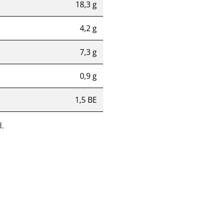
18,3 g
4,2 g
7,3 g
0,9 g
1,5 BE
.