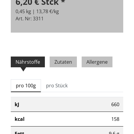
6,20 €
Stck
*
0,45 kg | 13,78 €/kg
Art. Nr: 3311
Nährstoffe
Zutaten
Allergene
pro 100g
pro Stück
kJ
660
kcal
158
Fett
9,6 g