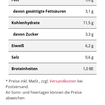
davon gesättigte Fettsäuren
3,1 g
Kohlenhydrate
11,5 g
davon Zucker
3,3 g
Eiweiß
6,2 g
Salz
0,6 g
Broteinheiten
1,0 BE
* Preise inkl. MwSt., zzgl.
Versandkosten
bei
Postversand.
An Sonn- und Feiertagen können die Preise
abweichen