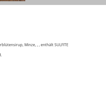
blütensirup, Minze, , , enthält SULFITE
.