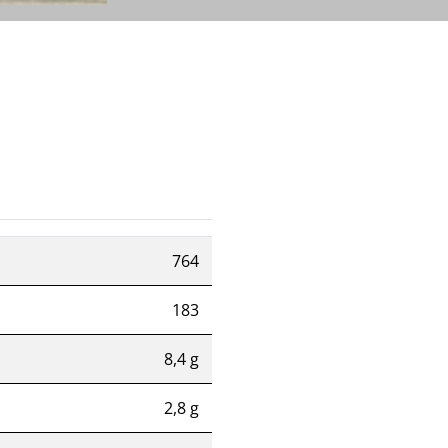
764
183
8,4 g
2,8 g