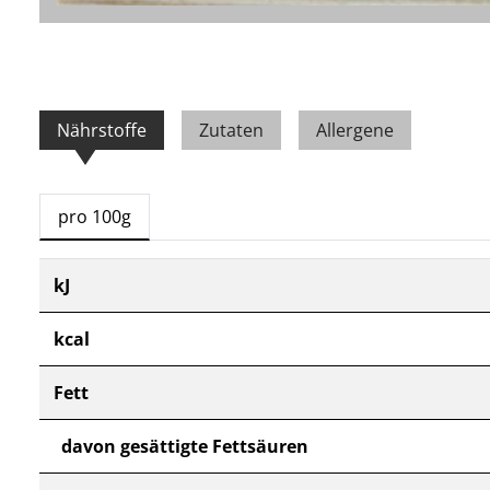
Nährstoffe
Zutaten
Allergene
pro 100g
kJ
kcal
Fett
davon gesättigte Fettsäuren