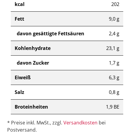
kcal
202
Fett
9,0 g
davon gesättigte Fettsäuren
2,4 g
Kohlenhydrate
23,1 g
davon Zucker
1,7 g
Eiweiß
6,3 g
Salz
0,8 g
Broteinheiten
1,9 BE
* Preise inkl. MwSt., zzgl.
Versandkosten
bei
Postversand.