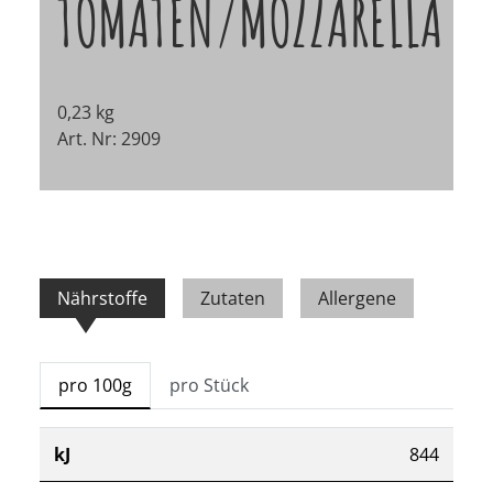
TOMATEN/MOZZARELLA
0,23 kg
Art. Nr: 2909
Nährstoffe
Zutaten
Allergene
pro 100g
pro Stück
kJ
844