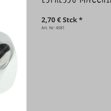
2,70 €
Stck
*
Art. Nr: 4581