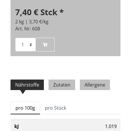
7,40 €
Stck
*
2 kg | 3,70 €/kg
Art. Nr: 608
Nährstoffe
Zutaten
Allergene
pro 100g
pro Stück
kJ
1.019