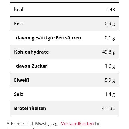
kcal
243
Fett
0,9 g
davon gesättigte Fettsäuren
0,1 g
Kohlenhydrate
49,8 g
davon Zucker
1,0 g
Eiweiß
5,9 g
Salz
1,4 g
Broteinheiten
4,1 BE
* Preise inkl. MwSt., zzgl.
Versandkosten
bei