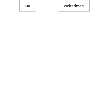
OK
Weiterlesen
Service
Filialfinder
Kontakt
FAQ