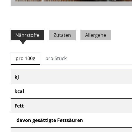
Nährstoffe
Zutaten
Allergene
pro 100g
pro Stück
kJ
kcal
Fett
davon gesättigte Fettsäuren