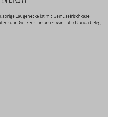
nusprige Laugenecke ist mit Gemüsefrischkäse
aten- und Gurkenscheiben sowie Lollo Bionda belegt.