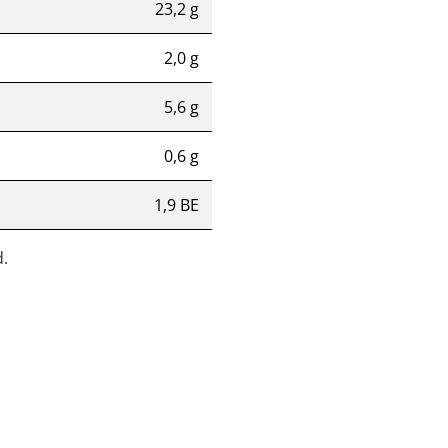
23,2 g
2,0 g
5,6 g
0,6 g
1,9 BE
.