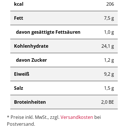
kcal
206
Fett
7,5 g
davon gesättigte Fettsäuren
1,0 g
Kohlenhydrate
24,1 g
davon Zucker
1,2 g
Eiweiß
9,2 g
Salz
1,5 g
Broteinheiten
2,0 BE
* Preise inkl. MwSt., zzgl.
Versandkosten
bei
Postversand.