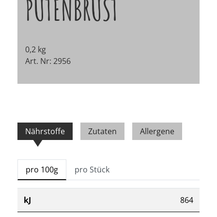
PUTENBRUST
0,2 kg
Art. Nr: 2956
Nährstoffe
Zutaten
Allergene
pro 100g
pro Stück
kJ
864