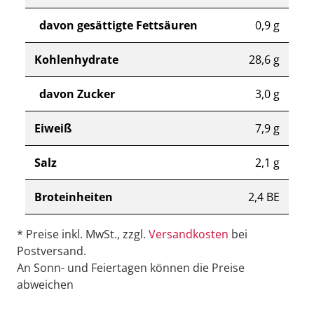
davon gesättigte Fettsäuren
0,9 g
Kohlenhydrate
28,6 g
davon Zucker
3,0 g
Eiweiß
7,9 g
Salz
2,1 g
Broteinheiten
2,4 BE
* Preise inkl. MwSt., zzgl.
Versandkosten
bei
Postversand.
An Sonn- und Feiertagen können die Preise
abweichen