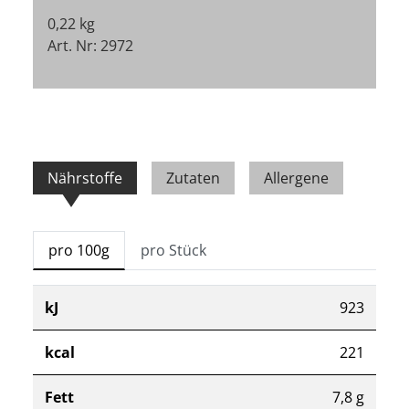
0,22 kg
Art. Nr: 2972
Nährstoffe
Zutaten
Allergene
pro 100g
pro Stück
kJ
923
kcal
221
Fett
7,8 g