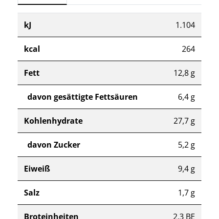
kJ
1.104
kcal
264
Fett
12,8 g
davon gesättigte Fettsäuren
6,4 g
Kohlenhydrate
27,7 g
davon Zucker
5,2 g
Eiweiß
9,4 g
Salz
1,7 g
Broteinheiten
2,3 BE