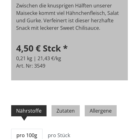
Zwischen die knusprigen Hälften unserer
Maisecke kommt viel Hähnchenfleisch, Salat
und Gurke. Verfeinert ist dieser herzhafte
Snack mit leckerer Sweet Chilisauce.
4,50 €
Stck
*
0,21 kg | 21,43 €/kg
Art. Nr: 3549
Nährstoffe
Zutaten
Allergene
pro 100g
pro Stück