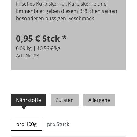
Frisches Kürbiskernöl, Kürbiskerne und
Emmentaler geben diesem Brötchen seinen
besonderen nussigen Geschmack.
0,95 €
Stck
*
0,09 kg | 10,56 €/kg
Art. Nr: 83
Nährstoffe
Zutaten
Allergene
pro 100g
pro Stück