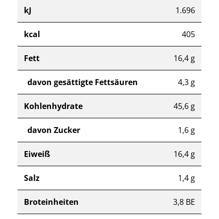
kJ
1.696
kcal
405
Fett
16,4 g
davon gesättigte Fettsäuren
4,3 g
Kohlenhydrate
45,6 g
davon Zucker
1,6 g
Eiweiß
16,4 g
Salz
1,4 g
Broteinheiten
3,8 BE